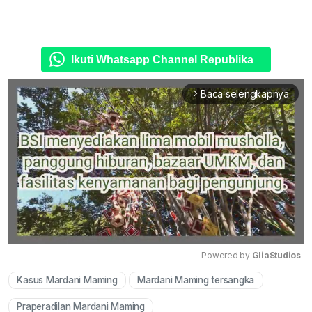
Ikuti Whatsapp Channel Republika
Baca selengkapnya
arrow_forward_ios
Powered by 
GliaStudios
Kasus Mardani Maming
Mardani Maming tersangka
Mute
Praperadilan Mardani Maming