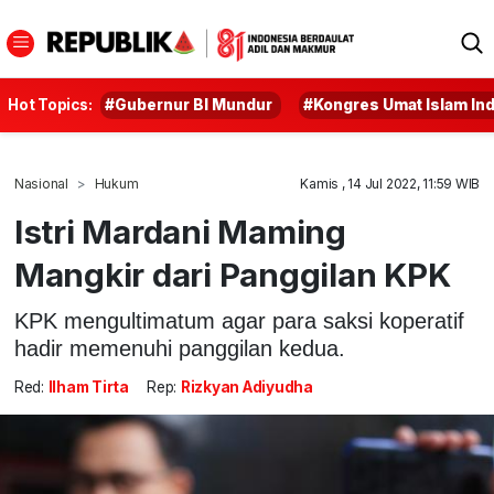
Hot Topics:
#Gubernur BI Mundur
#Kongres Umat Islam In
Nasional
Hukum
Kamis , 14 Jul 2022, 11:59 WIB
Istri Mardani Maming
Mangkir dari Panggilan KPK
KPK mengultimatum agar para saksi koperatif
hadir memenuhi panggilan kedua.
Red:
Ilham Tirta
Rep:
Rizkyan Adiyudha