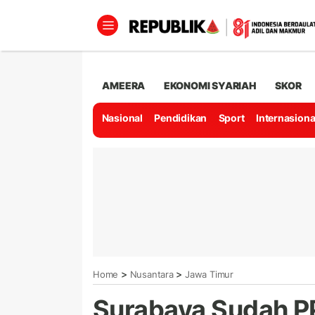
AMEERA
EKONOMI SYARIAH
SKOR
Nasional
Pendidikan
Sport
Internasiona
>
>
Home
Nusantara
Jawa Timur
Surabaya Sudah PP