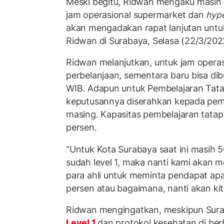
Meski begitu, Ridwan mengaku masih ad
jam operasional supermarket dan
hyp
akan mengadakan rapat lanjutan untu
Ridwan di Surabaya, Selasa (22/3/202
Ridwan melanjutkan, untuk jam operas
perbelanjaan, sementara baru bisa di
WIB. Adapun untuk Pembelajaran Tat
keputusannya diserahkan kepada pem
masing. Kapasitas pembelajaran tatap
persen.
“Untuk Kota Surabaya saat ini masih 
sudah level 1, maka nanti kami akan 
para ahli untuk meminta pendapat apa
persen atau bagaimana, nanti akan kit
Ridwan mengingatkan, meskipun Surab
Level 1
dan protokol kesehatan di ber