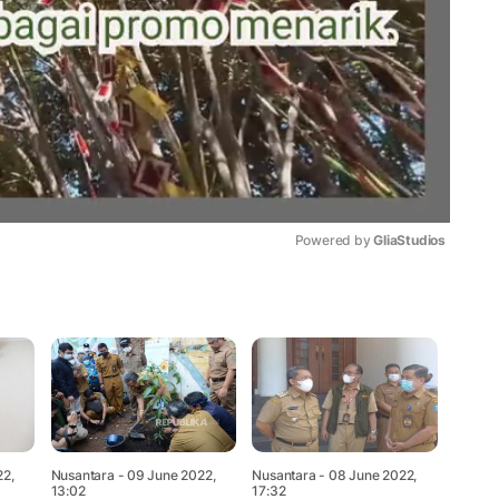
Powered by 
GliaStudios
Mute
22,
Nusantara
- 09 June 2022,
Nusantara
- 08 June 2022,
13:02
17:32