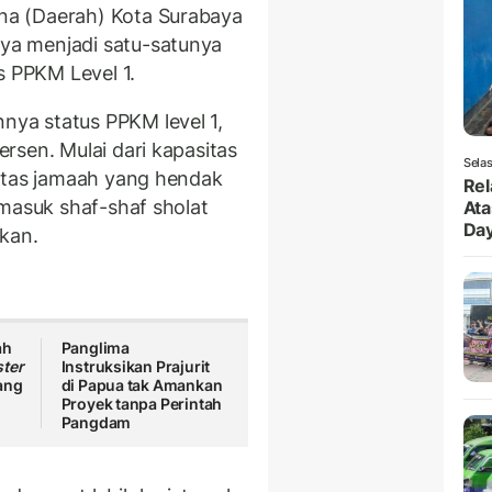
a (Daerah) Kota Surabaya
a menjadi satu-satunya
s PPKM Level 1.
ya status PPKM level 1,
rsen. Mulai dari kapasitas
Selas
sitas jamaah yang hendak
Rel
rmasuk shaf-shaf sholat
Ata
Da
kan.
ah
Panglima
ter
Instruksikan Prajurit
ang
di Papua tak Amankan
Proyek tanpa Perintah
Pangdam