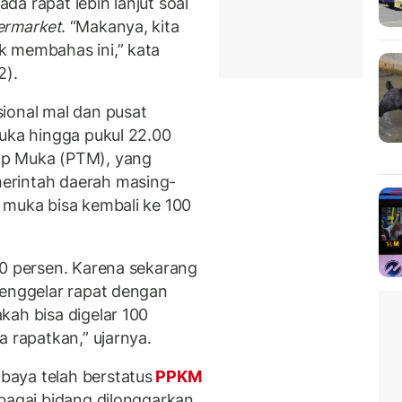
a rapat lebih lanjut soal
ermarket
. “Makanya, kita
k membahas ini,” kata
2).
ional mal dan pusat
buka hingga pukul 22.00
ap Muka (PTM), yang
erintah daerah masing-
 muka bisa kembali ke 100
50 persen. Karena sekarang
menggelar rapat dengan
kah bisa digelar 100
a rapatkan,” ujarnya.
aya telah berstatus
PPKM
bagai bidang dilonggarkan,