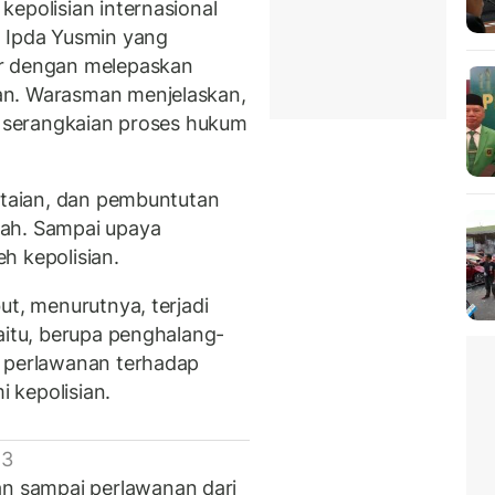
epolisian internasional
n Ipda Yusmin yang
ar dengan melepaskan
an. Warasman menjelaskan,
ah serangkaian proses hukum
intaian, dan pembuntutan
tah. Sampai upaya
h kepolisian.
ut, menurutnya, terjadi
aitu, berupa penghalang-
i perlawanan terhadap
 kepolisian.
 3
 sampai perlawanan dari