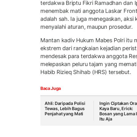
terdakwa Briptu Fikri Ramadhan dan 
menembak mati anggota Laskar Front 
adalah sah. Ia juga menegaskan, aksi
menyalahi aturan, maupun prosedur.
Mantan kadiv Hukum Mabes Polri itu m
ekstrem dari rangkaian kejadian peris
mendesak para terdakwa anggota Res
melepaskan peluru tajam yang memat
Habib Rizieq Shihab (HRS) tersebut.
Baca Juga
Ahli: Daripada Polisi
Ingin Ciptakan Or
Tewas, Lebih Bagus
Kaya Baru, Erick:
Penjahat yang Mati
Bosan yang Lama I
Itu Aja