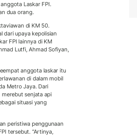
 anggota Laskar FPI.
n dua orang.
ktaviawan di KM 50.
 dari upaya kepolisian
r FPI lainnya di KM
mad Lutfi, Ahmad Sofiyan,
eempat anggota laskar itu
erlawanan di dalam mobil
da Metro Jaya. Dari
 merebut senjata api
bagai situasi yang
kan peristiwa penggunaan
I tersebut. “Artinya,