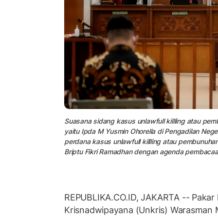
Suasana sidang kasus unlawfull killling atau p
yaitu Ipda M Yusmin Ohorella di Pengadilan Neger
perdana kasus unlawfull killling atau pembunuh
Briptu Fikri Ramadhan dengan agenda pembacaa
REPUBLIKA.CO.ID, JAKARTA -- Pakar ke
Krisnadwipayana (Unkris) Warasman 