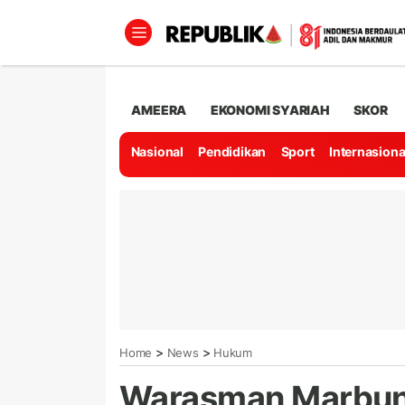
AMEERA
EKONOMI SYARIAH
SKOR
Nasional
Pendidikan
Sport
Internasiona
>
>
Home
News
Hukum
Warasman Marbun