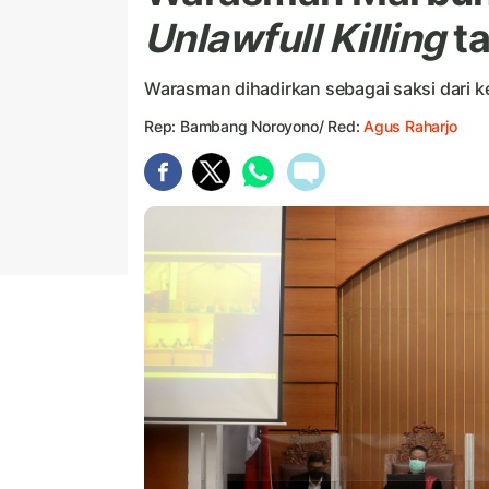
Unlawfull Killing
ta
Warasman dihadirkan sebagai saksi dari k
Rep: Bambang Noroyono/ Red:
Agus Raharjo