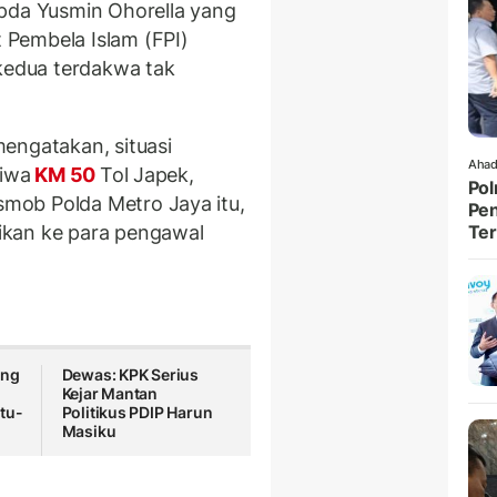
Ipda Yusmin Ohorella yang
Pembela Islam (FPI)
 kedua terdakwa tak
engatakan, situasi
Ahad
tiwa
KM 50
Tol Japek,
Pol
mob Polda Metro Jaya itu,
Pen
ikan ke para pengawal
Ter
ang
Dewas: KPK Serius
Kejar Mantan
tu-
Politikus PDIP Harun
Masiku