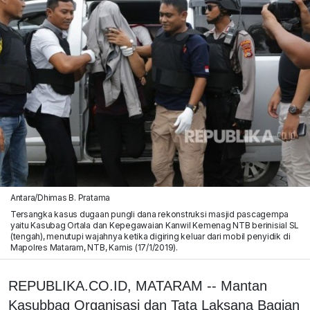
Antara/Dhimas B. Pratama
Tersangka kasus dugaan pungli dana rekonstruksi masjid pascagempa
yaitu Kasubag Ortala dan Kepegawaian Kanwil Kemenag NTB berinisial SL
(tengah), menutupi wajahnya ketika digiring keluar dari mobil penyidik di
Mapolres Mataram, NTB, Kamis (17/1/2019).
REPUBLIKA.CO.ID, MATARAM -- Mantan
Kasubbag Organisasi dan Tata Laksana Bagian