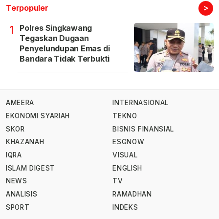
>
Terpopuler
Polres Singkawang
1
Tegaskan Dugaan
Penyelundupan Emas di
Bandara Tidak Terbukti
AMEERA
INTERNASIONAL
EKONOMI SYARIAH
TEKNO
SKOR
BISNIS FINANSIAL
KHAZANAH
ESGNOW
IQRA
VISUAL
ISLAM DIGEST
ENGLISH
NEWS
TV
ANALISIS
RAMADHAN
SPORT
INDEKS