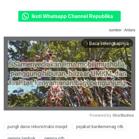
Ikuti Whatsapp Channel Republika
sumber : Antara
Baca selengkapnya
arrow_forward_ios
Powered by 
GliaStudios
pungli dana rekonstruksi masjid
pejabat kankemenag ntb
Mute
gempa lombok
gempa ntb