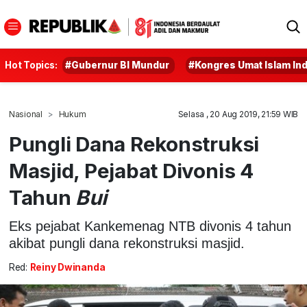
Hot Topics:
#Gubernur BI Mundur
#Kongres Umat Islam In
Nasional
Hukum
Selasa , 20 Aug 2019, 21:59 WIB
Pungli Dana Rekonstruksi
Masjid, Pejabat Divonis 4
Tahun
Bui
Eks pejabat Kankemenag NTB divonis 4 tahun
akibat pungli dana rekonstruksi masjid.
Red:
Reiny Dwinanda