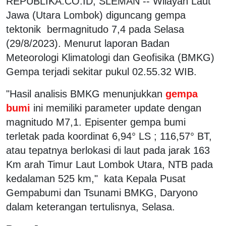
REPUBLIKA.CO.ID, SLEMAN -- Wilayah Laut
Jawa (Utara Lombok) diguncang gempa
tektonik bermagnitudo 7,4 pada Selasa
(29/8/2023). Menurut laporan Badan
Meteorologi Klimatologi dan Geofisika (BMKG)
Gempa terjadi sekitar pukul 02.55.32 WIB.
"Hasil analisis BMKG menunjukkan
gempa
bumi
ini memiliki parameter update dengan
magnitudo M7,1. Episenter gempa bumi
terletak pada koordinat 6,94° LS ; 116,57° BT,
atau tepatnya berlokasi di laut pada jarak 163
Km arah Timur Laut Lombok Utara, NTB pada
kedalaman 525 km," kata Kepala Pusat
Gempabumi dan Tsunami BMKG, Daryono
dalam keterangan tertulisnya, Selasa.