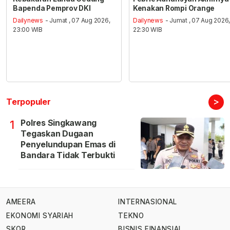
Bapenda Pemprov DKI
Kenakan Rompi Orange
Dailynews
- Jumat , 07 Aug 2026,
Dailynews
- Jumat , 07 Aug 2026
23:00 WIB
22:30 WIB
>
Terpopuler
Polres Singkawang
1
Tegaskan Dugaan
Penyelundupan Emas di
Bandara Tidak Terbukti
AMEERA
INTERNASIONAL
EKONOMI SYARIAH
TEKNO
SKOR
BISNIS FINANSIAL