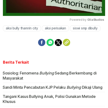
Powered by 
GliaStudios
aksi bully thamrin city
aksi perisakan
siswi smp dibully
Mute
Berita Terkait
Sosiolog: Fenomena
Bullying
Sedang Berkembang di
Masyarakat
Sandi Minta Pencabutan KJP Pelaku
Bullying
Dikaji Ulang
Tangani Kasus Bullying Anak, Polisi Gunakan Metode
Khusus