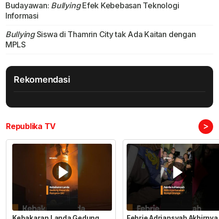
Budayawan:
Bullying
Efek Kebebasan Teknologi
Informasi
Bullying
Siswa di Thamrin City tak Ada Kaitan dengan
MPLS
Rekomendasi
>
Republika TV
Kebakaran Landa Gedung
Febrie Adriansyah Akhirnya