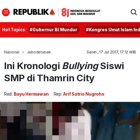
Hot Topics:
#Gubernur BI Mundur
#Kongres Umat Islam In
Nasional
Jabodetabek
Senin , 17 Jul 2017, 17:12 WIB
Ini Kronologi
Bullying
Siswi
SMP di Thamrin City
Red:
Bayu Hermawan
Rep:
Arif Satrio Nugroho