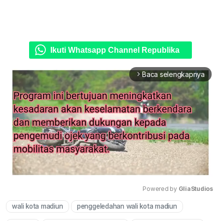
Ikuti Whatsapp Channel Republika
Baca selengkapnya
arrow_forward_ios
Powered by 
GliaStudios
wali kota madiun
penggeledahan wali kota madiun
Mute