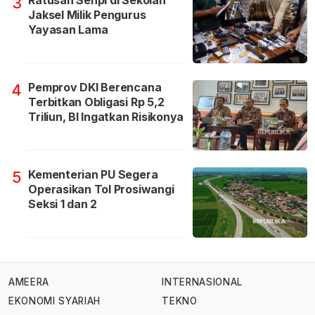
Ratusan Senpi di Sekolah
3
Jaksel Milik Pengurus
Yayasan Lama
Pemprov DKI Berencana
4
Terbitkan Obligasi Rp 5,2
Triliun, BI Ingatkan Risikonya
Kementerian PU Segera
5
Operasikan Tol Prosiwangi
Seksi 1 dan 2
AMEERA
INTERNASIONAL
EKONOMI SYARIAH
TEKNO