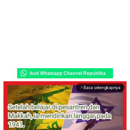
Ikuti Whatsapp Channel Republika
Baca selengkapnya
arrow_forward_ios