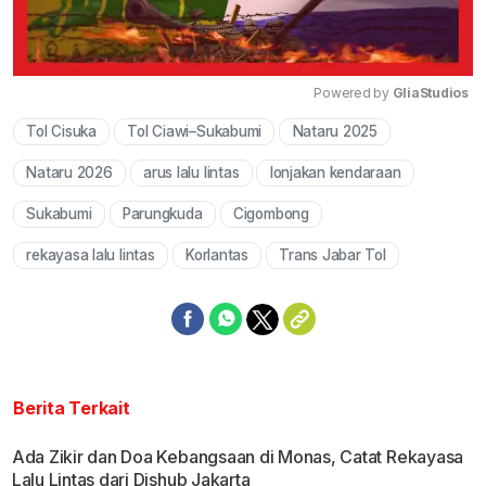
Powered by 
GliaStudios
Tol Cisuka
Tol Ciawi–Sukabumi
Nataru 2025
Mute
Nataru 2026
arus lalu lintas
lonjakan kendaraan
Sukabumi
Parungkuda
Cigombong
rekayasa lalu lintas
Korlantas
Trans Jabar Tol
Berita Terkait
Ada Zikir dan Doa Kebangsaan di Monas, Catat Rekayasa
Lalu Lintas dari Dishub Jakarta