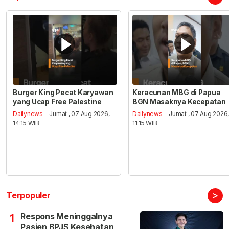
Burger King Pecat Karyawan
Keracunan MBG di Papua
yang Ucap Free Palestine
BGN Masaknya Kecepatan
Dailynews
- Jumat , 07 Aug 2026,
Dailynews
- Jumat , 07 Aug 2026
14:15 WIB
11:15 WIB
>
Terpopuler
Respons Meninggalnya
1
Pasien BPJS Kesehatan