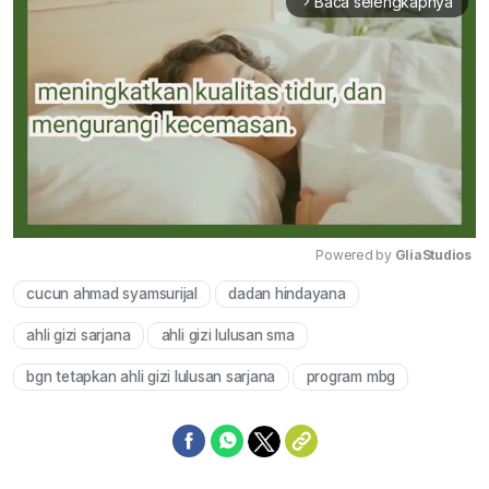
Baca selengkapnya
arrow_forward_ios
Powered by 
GliaStudios
cucun ahmad syamsurijal
dadan hindayana
Mute
ahli gizi sarjana
ahli gizi lulusan sma
bgn tetapkan ahli gizi lulusan sarjana
program mbg