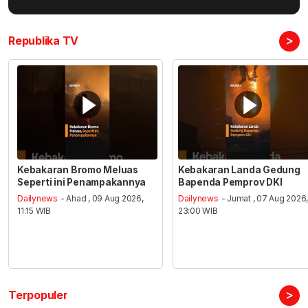
>
Republika TV
Kebakaran Bromo Meluas
Kebakaran Landa Gedung
Seperti ini Penampakannya
Bapenda Pemprov DKI
Dailynews
- Ahad , 09 Aug 2026,
Dailynews
- Jumat , 07 Aug 2026
11:15 WIB
23:00 WIB
>
Terpopuler