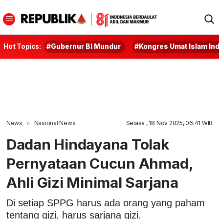
Hot Topics:
#Gubernur BI Mundur
#Kongres Umat Islam In
News
Nasional News
Selasa , 18 Nov 2025, 06:41 WIB
Dadan Hindayana Tolak
Pernyataan Cucun Ahmad,
Ahli Gizi Minimal Sarjana
Di setiap SPPG harus ada orang yang paham
tentang gizi, harus sarjana gizi.