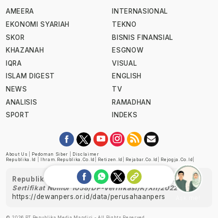
AMEERA
INTERNASIONAL
EKONOMI SYARIAH
TEKNO
SKOR
BISNIS FINANSIAL
KHAZANAH
ESGNOW
IQRA
VISUAL
ISLAM DIGEST
ENGLISH
NEWS
TV
ANALISIS
RAMADHAN
SPORT
INDEKS
About Us
|
Pedoman Siber
|
Disclaimer
Republika.id
|
Ihram.republika.co.id
|
Retizen.id
|
Rejabar.co.id
|
Rejogja.co.id
|
Republika telah diverifikasi oleh Dewan Pers
Sertifikat Nomor 1058/DP-Verifikasi/K/XII/2022
https://dewanpers.or.id/data/perusahaanpers
Ask me!
© 2026 PT Republika Media Mandiri - All Rights Reserved.