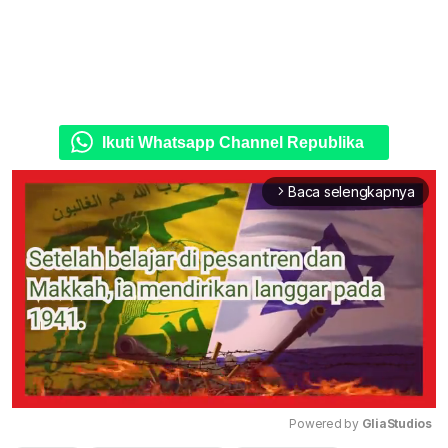
Ikuti Whatsapp Channel Republika
Baca selengkapnya
arrow_forward_ios
Powered by 
GliaStudios