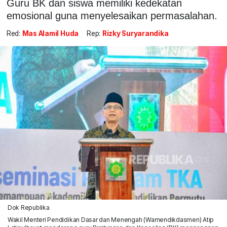
Guru BK dan siswa memiliki kedekatan
emosional guna menyelesaikan permasalahan.
Red:
Mas Alamil Huda
Rep:
Rizky Suryarandika
Dok Republika
Wakil Menteri Pendidikan Dasar dan Menengah (Wamendikdasmen) Atip