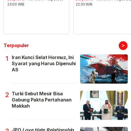
23:00 WIB
22:30 WIB
>
Terpopuler
Iran Kunci Selat Hormuz, Ini
1
Syarat yang Harus Dipenuhi
AS
Turki Sebut Mesir Bisa
2
Gabung Pakta Pertahanan
Makkah
JPO
Love Hate Relationship