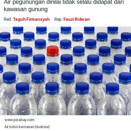
Air pegunungan dinilai tidak selalu didapat dari
kawasan gunung
Red:
Teguh Firmansyah
Rep:
Fauzi Ridwan
www.pixabay.com
Air botol kemasan (ilustrasi)