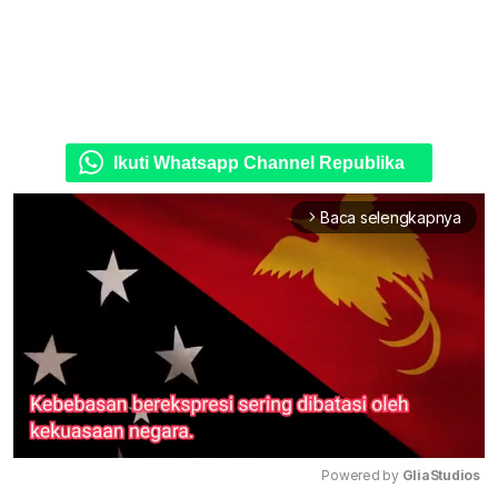
Ikuti Whatsapp Channel Republika
Baca selengkapnya
arrow_forward_ios
Powered by 
GliaStudios