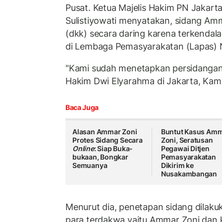
Pusat. Ketua Majelis Hakim PN Jakart
Sulistiyowati menyatakan, sidang A
(dkk) secara daring karena terkendala
di Lembaga Pemasyarakatan (Lapas)
"Kami sudah menetapkan persidangan s
Hakim Dwi Elyarahma di Jakarta, Kam
Baca Juga
Alasan Ammar Zoni
Buntut Kasus Am
Protes Sidang Secara
Zoni, Seratusan
Online
: Siap Buka-
Pegawai Ditjen
bukaan, Bongkar
Pemasyarakatan
Semuanya
Dikirim ke
Nusakambangan
Menurut dia, penetapan sidang dilaku
para terdakwa yaitu Ammar Zoni dan