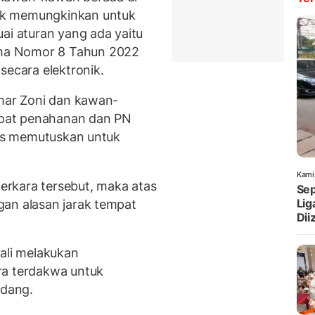
ak memungkinkan untuk
ai aturan yang ada yaitu
ma Nomor 8 Tahun 2022
secara elektronik.
mmar Zoni dan kawan-
empat penahanan dan PN
elis memutuskan untuk
Kami
rkara tersebut, maka atas
Sep
Lig
gan alasan jarak tempat
Dii
li melakukan
ra terdakwa untuk
idang.