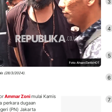
3
4
5
Foto: Ahsan/DetikHOT
mis (28/3/2024).
6
or
Ammar Zoni
mulai Kamis
7
na perkara dugaan
geri (PN) Jakarta