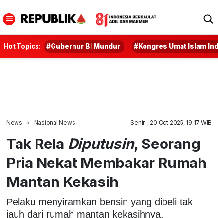
Hot Topics:
#Gubernur BI Mundur
#Kongres Umat Islam In
News
Nasional News
Senin , 20 Oct 2025, 19:17 WIB
Tak Rela
Diputusin
, Seorang
Pria Nekat Membakar Rumah
Mantan Kekasih
Pelaku menyiramkan bensin yang dibeli tak
jauh dari rumah mantan kekasihnya.