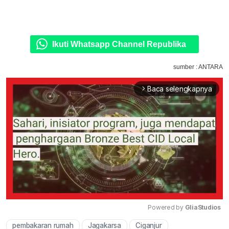
Ikuti Whatsapp Channel Republika
sumber : ANTARA
Baca selengkapnya
arrow_forward_ios
Powered by 
GliaStudios
pembakaran rumah
Jagakarsa
Ciganjur