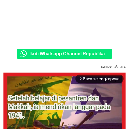
Ikuti Whatsapp Channel Republika
sumber : Antara
Baca selengkapnya
arrow_forward_ios