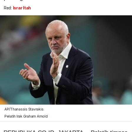
Red:
Israr Itah
AP/Thanassis Stavrakis
Pelatih Irak Graham Arnold