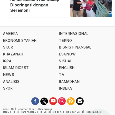
Diperingati dengan
Seremoni
AMEERA
INTERNASIONAL
EKONOMI SYARIAH
TEKNO
SKOR
BISNIS FINANSIAL
KHAZANAH
ESGNOW
IQRA
VISUAL
ISLAM DIGEST
ENGLISH
NEWS
TV
ANALISIS
RAMADHAN
SPORT
INDEKS
About Us
|
Pedoman Siber
|
Disclaimer
Republika.id
|
Ihram.republika.co.id
|
Retizen.id
|
Rejabar.co.id
|
Rejogja.co.id
|