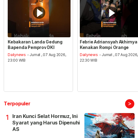
Kebakaran Landa Gedung
Febrie Adriansyah Akhirnya
Bapenda Pemprov DKI
Kenakan Rompi Orange
Dailynews
- Jumat , 07 Aug 2026,
Dailynews
- Jumat , 07 Aug 2026
23:00 WIB
22:30 WIB
>
Terpopuler
Iran Kunci Selat Hormuz, Ini
1
Syarat yang Harus Dipenuhi
AS