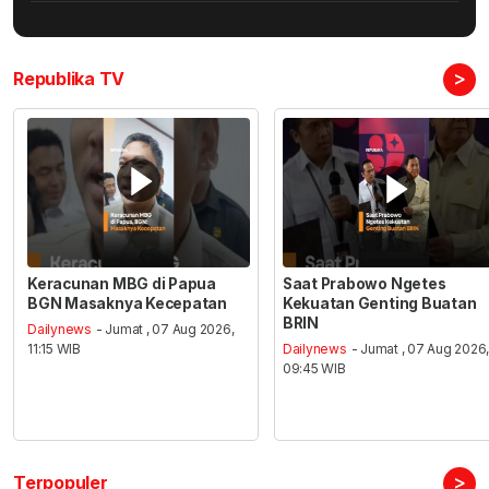
>
Republika TV
Keracunan MBG di Papua
Saat Prabowo Ngetes
BGN Masaknya Kecepatan
Kekuatan Genting Buatan
BRIN
Dailynews
- Jumat , 07 Aug 2026,
11:15 WIB
Dailynews
- Jumat , 07 Aug 2026
09:45 WIB
>
Terpopuler