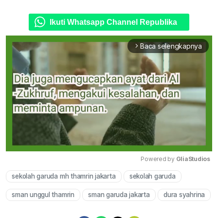
Ikuti Whatsapp Channel Republika
Baca selengkapnya
arrow_forward_ios
Powered by 
GliaStudios
sekolah garuda mh thamrin jakarta
sekolah garuda
Mute
sman unggul thamrin
sman garuda jakarta
dura syahrina