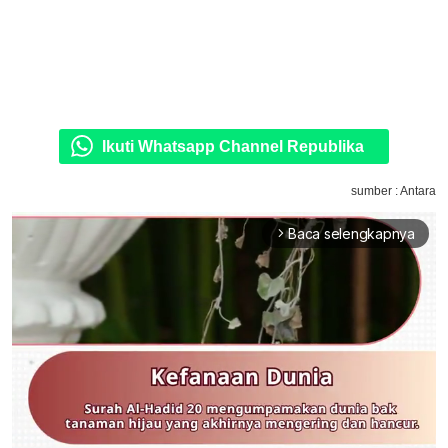
Ikuti Whatsapp Channel Republika
sumber : Antara
Baca selengkapnya
arrow_forward_ios