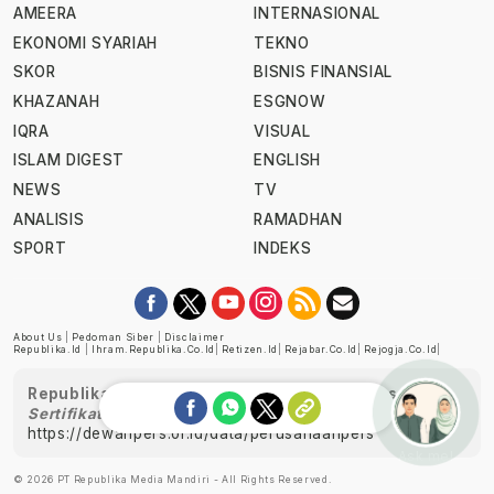
AMEERA
INTERNASIONAL
EKONOMI SYARIAH
TEKNO
SKOR
BISNIS FINANSIAL
KHAZANAH
ESGNOW
IQRA
VISUAL
ISLAM DIGEST
ENGLISH
NEWS
TV
ANALISIS
RAMADHAN
SPORT
INDEKS
About Us
|
Pedoman Siber
|
Disclaimer
Republika.id
|
Ihram.republika.co.id
|
Retizen.id
|
Rejabar.co.id
|
Rejogja.co.id
|
Republika telah diverifikasi oleh Dewan Pers
Sertifikat Nomor 1058/DP-Verifikasi/K/XII/2022
https://dewanpers.or.id/data/perusahaanpers
Ask me!
© 2026 PT Republika Media Mandiri - All Rights Reserved.