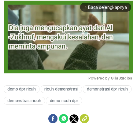
Baca selengkapnya
arrow_forward_ios
Powered by 
GliaStudios
demo dpr ricuh
ricuh demonstrasi
demonstrasi dpr ricuh
Mute
demonstrasi ricuh
demo ricuh dpr