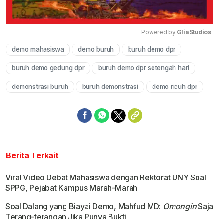
Powered by 
GliaStudios
demo mahasiswa
demo buruh
buruh demo dpr
Mute
buruh demo gedung dpr
buruh demo dpr setengah hari
demonstrasi buruh
buruh demonstrasi
demo ricuh dpr
Berita Terkait
Viral Video Debat Mahasiswa dengan Rektorat UNY Soal
SPPG, Pejabat Kampus Marah-Marah
Soal Dalang yang Biayai Demo, Mahfud MD:
Omongin
Saja
Terang-terangan Jika Punya Bukti