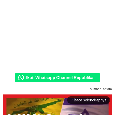
Ikuti Whatsapp Channel Republika
sumber : antara
Baca selengkapnya
arrow_forward_ios