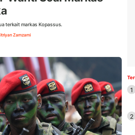
ka
ua terkait markas Kopassus.
itriyan Zamzami
Ter
1
2