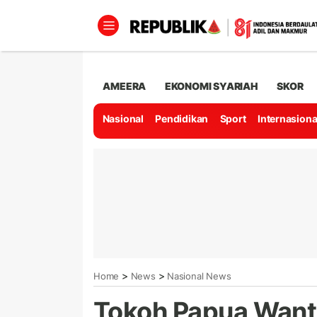
AMEERA
EKONOMI SYARIAH
SKOR
Nasional
Pendidikan
Sport
Internasiona
>
>
Home
News
Nasional News
Tokoh Papua Want