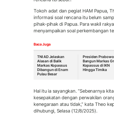
Tokoh adat dan pegiat HAM Papua, 
informasi soal rencana itu belum sam
pihak-pihak di Papua. Para wakil raky
menyampaikan soal perkembangan te
Baca Juga
TNI AD Jelaskan
Presiden Prabowo
Alasan di Balik
Bangun Markas G
Markas Kopassus
Kopassus di IKN
Dibangun di Enam
Hingga Timika
Pulau Besar
Hal itu ia sayangkan. “Sebenarnya kita
kesepakatan dengan perwakilan oran
kenegaraan atau tidak,” kata Theo k
dihubungi, Selasa (12/8/2025).