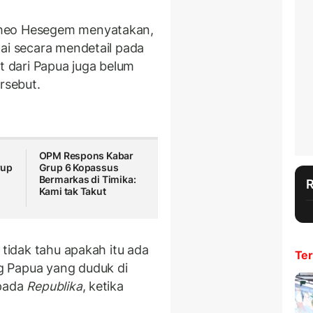
Theo Hesegem menyatakan,
pai secara mendetail pada
at dari Papua juga belum
rsebut.
OPM Respons Kabar
rup
Grup 6 Kopassus
Bermarkas di Timika:
Kami tak Takut
 tidak tahu apakah itu ada
Ter
g Papua yang duduk di
epada
Republika
, ketika