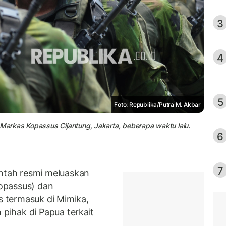
3
4
5
Foto: Republika/Putra M. Akbar
arkas Kopassus Cijantung, Jakarta, beberapa waktu lalu.
6
7
tah resmi meluaskan
opassus) dan
 termasuk di Mimika,
ihak di Papua terkait