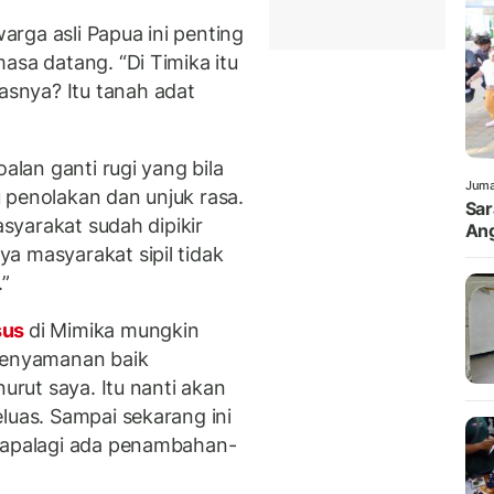
rga asli Papua ini penting
asa datang. “Di Timika itu
snya? Itu tanah adat
alan ganti rugi yang bila
Juma
 penolakan dan unjuk rasa.
Sar
asyarakat sudah dipikir
Ang
a masyarakat sipil tidak
.”
sus
di Mimika mungkin
 kenyamanan baik
nurut saya. Itu nanti akan
luas. Sampai sekarang ini
k apalagi ada penambahan-