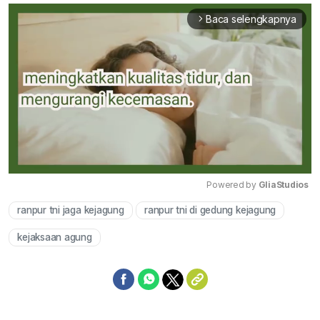
Baca selengkapnya
arrow_forward_ios
Powered by 
GliaStudios
ranpur tni jaga kejagung
ranpur tni di gedung kejagung
Mute
kejaksaan agung