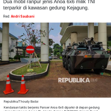
Dua mobil ranpur jenis Anoa 6x6 milik TNI
terparkir di kawasan gedung Kejagung.
Red:
Andri Saubani
Republika/Thoudy Badai
Kendaraan taktis berjenis Panser Anoa 6x6 diparkir di depan gedung