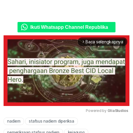
Ikuti Whatsapp Channel Republika
Baca selengkapnya
arrow_forward_ios
Powered by 
GliaStudios
nadiem
stafsus nadiem diperiksa
Mute
pemeriksaan stafsus nadiem
kejagung