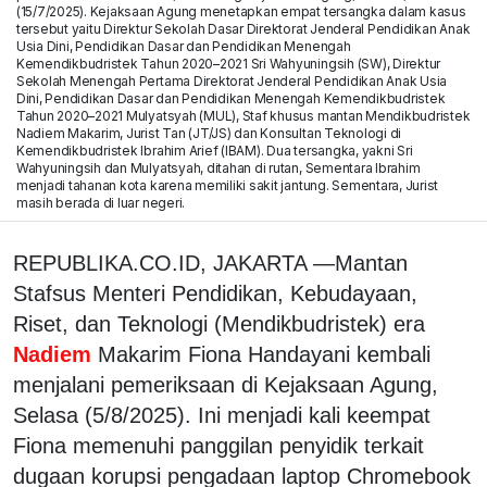
(15/7/2025). Kejaksaan Agung menetapkan empat tersangka dalam kasus
tersebut yaitu Direktur Sekolah Dasar Direktorat Jenderal Pendidikan Anak
Usia Dini, Pendidikan Dasar dan Pendidikan Menengah
Kemendikbudristek Tahun 2020–2021 Sri Wahyuningsih (SW), Direktur
Sekolah Menengah Pertama Direktorat Jenderal Pendidikan Anak Usia
Dini, Pendidikan Dasar dan Pendidikan Menengah Kemendikbudristek
Tahun 2020–2021 Mulyatsyah (MUL), Staf khusus mantan Mendikbudristek
Nadiem Makarim, Jurist Tan (JT/JS) dan Konsultan Teknologi di
Kemendikbudristek Ibrahim Arief (IBAM). Dua tersangka, yakni Sri
Wahyuningsih dan Mulyatsyah, ditahan di rutan, Sementara Ibrahim
menjadi tahanan kota karena memiliki sakit jantung. Sementara, Jurist
masih berada di luar negeri.
REPUBLIKA.CO.ID, JAKARTA —Mantan
Stafsus Menteri Pendidikan, Kebudayaan,
Riset, dan Teknologi (Mendikbudristek) era
Nadiem
Makarim Fiona Handayani kembali
menjalani pemeriksaan di Kejaksaan Agung,
Selasa (5/8/2025). Ini menjadi kali keempat
Fiona memenuhi panggilan penyidik terkait
dugaan korupsi pengadaan laptop Chromebook