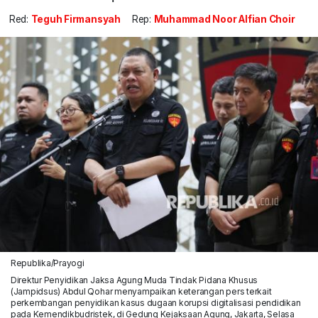
Red:
Teguh Firmansyah
Rep:
Muhammad Noor Alfian Choir
Republika/Prayogi
Direktur Penyidikan Jaksa Agung Muda Tindak Pidana Khusus
(Jampidsus) Abdul Qohar menyampaikan keterangan pers terkait
perkembangan penyidikan kasus dugaan korupsi digitalisasi pendidikan
pada Kemendikbudristek, di Gedung Kejaksaan Agung, Jakarta, Selasa