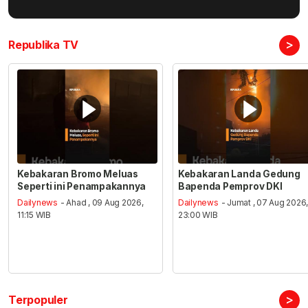
>
Republika TV
Kebakaran Bromo Meluas
Kebakaran Landa Gedung
Seperti ini Penampakannya
Bapenda Pemprov DKI
Dailynews
- Ahad , 09 Aug 2026,
Dailynews
- Jumat , 07 Aug 2026
11:15 WIB
23:00 WIB
>
Terpopuler