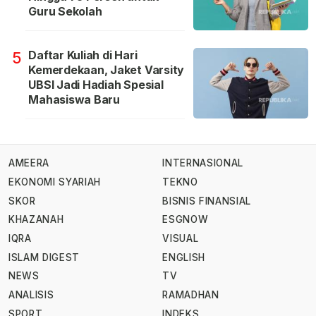
Guru Sekolah
Daftar Kuliah di Hari
5
Kemerdekaan, Jaket Varsity
UBSI Jadi Hadiah Spesial
Mahasiswa Baru
AMEERA
INTERNASIONAL
EKONOMI SYARIAH
TEKNO
SKOR
BISNIS FINANSIAL
KHAZANAH
ESGNOW
IQRA
VISUAL
ISLAM DIGEST
ENGLISH
NEWS
TV
ANALISIS
RAMADHAN
SPORT
INDEKS