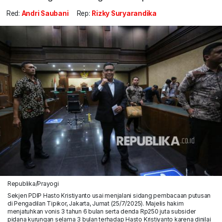
Red:
Andri Saubani
Rep:
Rizky Suryarandika
Republika/Prayogi
Sekjen PDIP Hasto Kristiyanto usai menjalani sidang pembacaan putusan
di Pengadilan Tipikor, Jakarta, Jumat (25/7/2025). Majelis hakim
menjatuhkan vonis 3 tahun 6 bulan serta denda Rp250 juta subsider
pidana kurungan selama 3 bulan terhadap Hasto Kristiyanto karena dinilai