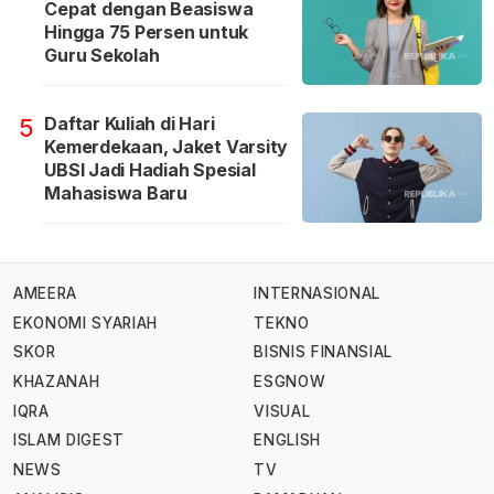
Cepat dengan Beasiswa
Hingga 75 Persen untuk
Guru Sekolah
Daftar Kuliah di Hari
5
Kemerdekaan, Jaket Varsity
UBSI Jadi Hadiah Spesial
Mahasiswa Baru
AMEERA
INTERNASIONAL
EKONOMI SYARIAH
TEKNO
SKOR
BISNIS FINANSIAL
KHAZANAH
ESGNOW
IQRA
VISUAL
ISLAM DIGEST
ENGLISH
NEWS
TV