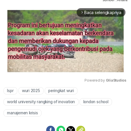
Baca selengkapnya
arrow_forward_ios
Powered by 
GliaStudios
lspr
wuri 2025
peringkat wuri
Mute
world university rangking of inovation
london school
manajemen krisis