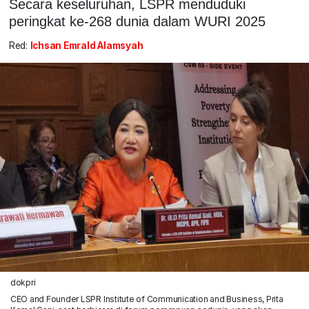
Secara keseluruhan, LSPR menduduki
peringkat ke-268 dunia dalam WURI 2025
Red:
Ichsan Emrald Alamsyah
dokpri
CEO and Founder LSPR Institute of Communication and Business, Prita