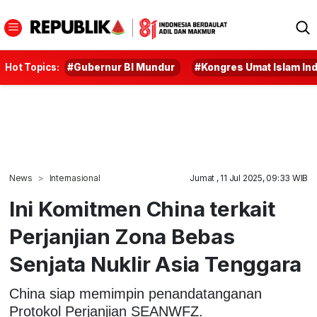
Hot Topics:
#Gubernur BI Mundur
#Kongres Umat Islam In
News
Internasional
Jumat , 11 Jul 2025, 09:33 WIB
Ini Komitmen China terkait
Perjanjian Zona Bebas
Senjata Nuklir Asia Tenggara
China siap memimpin penandatanganan
Protokol Perjanjian SEANWFZ.