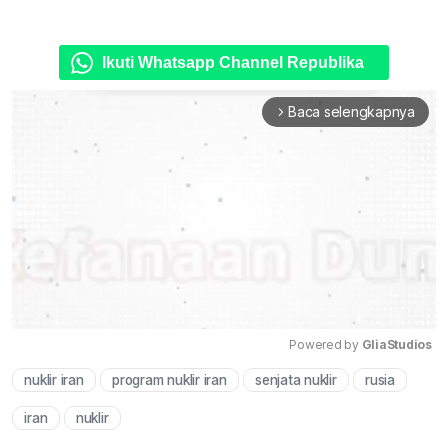
Ikuti Whatsapp Channel Republika
Baca selengkapnya
arrow_forward_ios
Powered by 
GliaStudios
nuklir iran
program nuklir iran
senjata nuklir
rusia
Mute
iran
nuklir