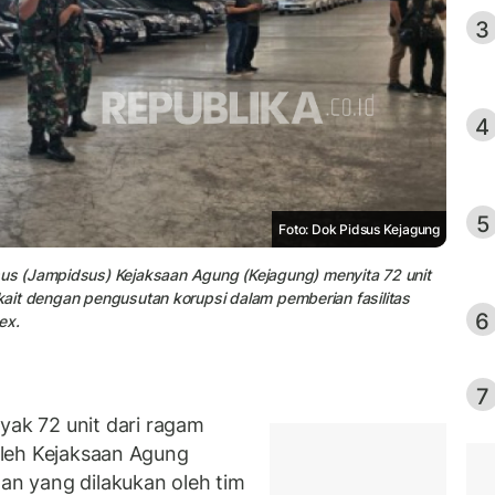
3
4
5
Foto: Dok Pidsus Kejagung
s (Jampidsus) Kejaksaan Agung (Kejagung) menyita 72 unit
rkait dengan pengusutan korupsi dalam pemberian fasilitas
6
ex.
7
k 72 unit dari ragam
 oleh Kejaksaan Agung
aan yang dilakukan oleh tim