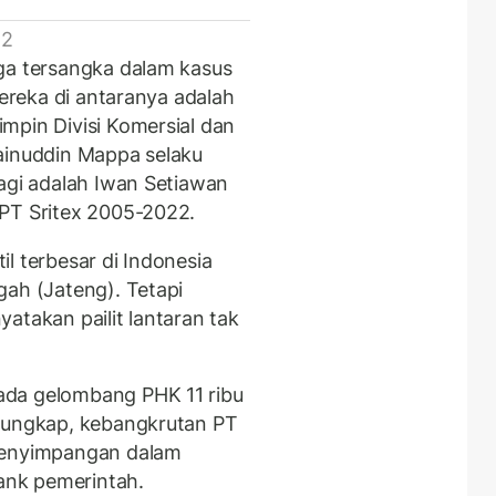
 2
ga tersangka dalam kasus
Mereka di antaranya adalah
mpin Divisi Komersial dan
ainuddin Mappa selaku
lagi adalah Iwan Setiawan
 PT Sritex 2005-2022.
l terbesar di Indonesia
gah (Jateng). Tetapi
atakan pailit lantaran tak
ada gelombang PHK 11 ribu
erungkap, kebangkrutan PT
 penyimpangan dalam
bank pemerintah.