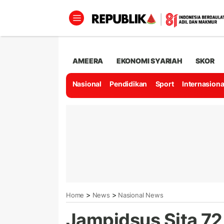
AMEERA
EKONOMI SYARIAH
SKOR
Nasional
Pendidikan
Sport
Internasiona
>
>
Home
News
Nasional News
Jampidsus Sita 72 