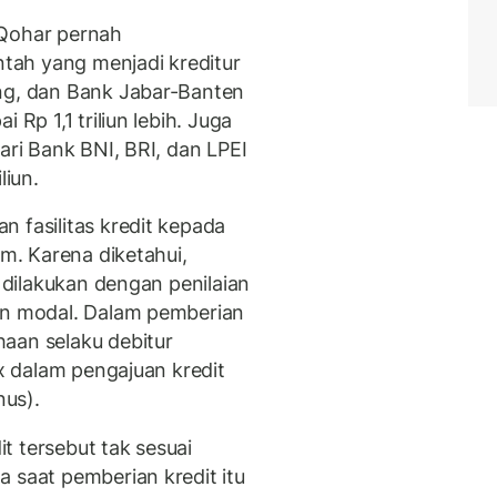
 Qohar pernah
ah yang menjadi kreditur
eng, dan Bank Jabar-Banten
 Rp 1,1 triliun lebih. Juga
ari Bank BNI, BRI, dan LPEI
liun.
 fasilitas kredit kepada
um. Karena diketahui,
k dilakukan dengan penilaian
ian modal. Dalam pemberian
aan selaku debitur
ex dalam pengajuan kredit
us).
t tersebut tak sesuai
 saat pemberian kredit itu