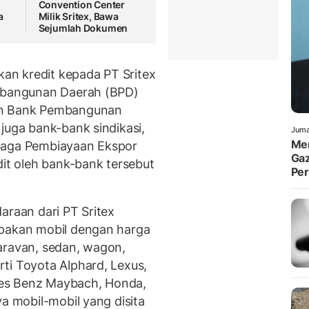
Convention Center
a
Milik Sritex, Bawa
Sejumlah Dokumen
n kredit kepada PT Sritex
embangunan Daerah (BPD)
dan Bank Pembangunan
juga bank-bank sindikasi,
Juma
Men
mbaga Pembiayaan Ekspor
Gaz
dit oleh bank-bank tersebut
Pe
araan dari PT Sritex
upakan mobil dengan harga
 caravan, sedan, wagon,
ti Toyota Alphard, Lexus,
es Benz Maybach, Honda,
ya mobil-mobil yang disita