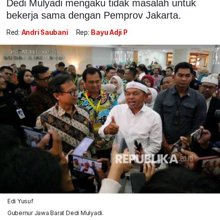
Dedi Mulyadi mengaku tidak masalah untuk
bekerja sama dengan Pemprov Jakarta.
Red:
Andri Saubani
Rep:
Bayu Adji P
Edi Yusuf
Gubernur Jawa Barat Dedi Mulyadi.