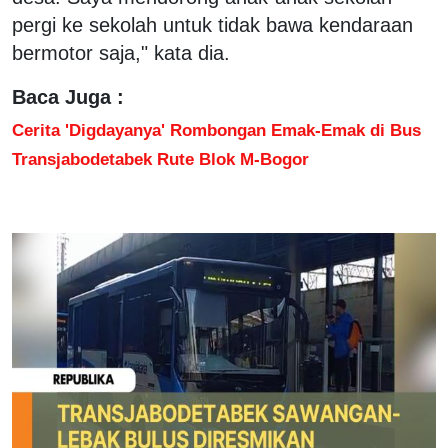
pergi ke sekolah untuk tidak bawa kendaraan
bermotor saja," kata dia.
Baca Juga :
Cerita 'Digdayanya' Rombongan Emak-Emak di Bus
Transjabodetabek Rute Blok M-Bogor