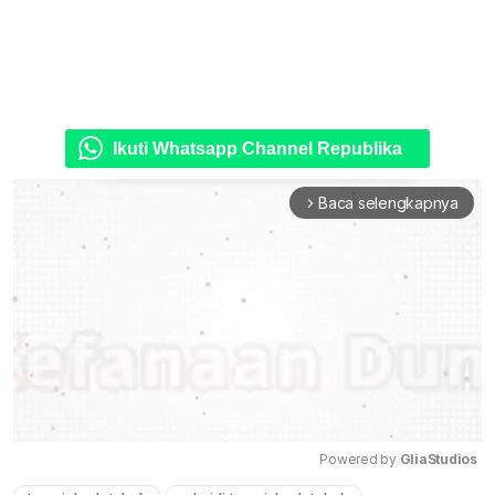
Ikuti Whatsapp Channel Republika
Baca selengkapnya
arrow_forward_ios
Powered by 
GliaStudios