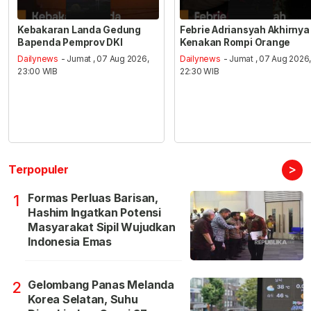
Kebakaran Landa Gedung
Febrie Adriansyah Akhirnya
Bapenda Pemprov DKI
Kenakan Rompi Orange
Dailynews
- Jumat , 07 Aug 2026,
Dailynews
- Jumat , 07 Aug 2026
23:00 WIB
22:30 WIB
>
Terpopuler
Formas Perluas Barisan,
1
Hashim Ingatkan Potensi
Masyarakat Sipil Wujudkan
Indonesia Emas
Gelombang Panas Melanda
2
Korea Selatan, Suhu