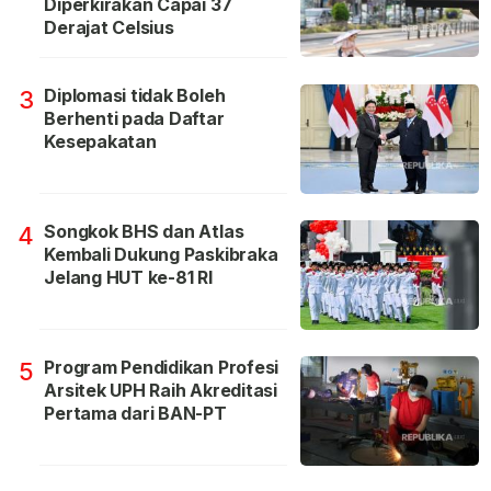
Diperkirakan Capai 37
Derajat Celsius
Diplomasi tidak Boleh
3
Berhenti pada Daftar
Kesepakatan
Songkok BHS dan Atlas
4
Kembali Dukung Paskibraka
Jelang HUT ke-81 RI
Program Pendidikan Profesi
5
Arsitek UPH Raih Akreditasi
Pertama dari BAN-PT