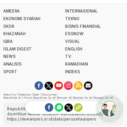
AMEERA
INTERNASIONAL
EKONOMI SYARIAH
TEKNO
SKOR
BISNIS FINANSIAL
KHAZANAH
ESGNOW
IQRA
VISUAL
ISLAM DIGEST
ENGLISH
NEWS
TV
ANALISIS
RAMADHAN
SPORT
INDEKS
About Us
|
Pedoman Siber
|
Disclaimer
Republika.id
|
Ihram.republika.co.id
|
Retizen.id
|
Rejabar.co.id
|
Rejogja.co.id
|
Republika telah diverifikasi oleh Dewan Pers
Sertifikat Nomor 1058/DP-Verifikasi/K/XII/2022
https://dewanpers.or.id/data/perusahaanpers
Ask me!