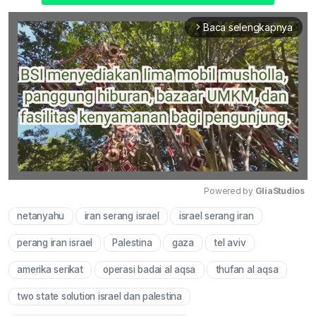
Baca selengkapnya
arrow_forward_ios
Powered by 
GliaStudios
netanyahu
iran serang israel
israel serang iran
Mute
perang iran israel
Palestina
gaza
tel aviv
amerika serikat
operasi badai al aqsa
thufan al aqsa
two state solution israel dan palestina