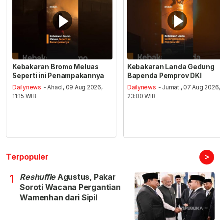
Kebakaran Bromo Meluas
Kebakaran Landa Gedung
Seperti ini Penampakannya
Bapenda Pemprov DKI
Dailynews
- Ahad , 09 Aug 2026,
Dailynews
- Jumat , 07 Aug 2026
11:15 WIB
23:00 WIB
>
Terpopuler
Reshuffle
Agustus, Pakar
1
Soroti Wacana Pergantian
Wamenhan dari Sipil