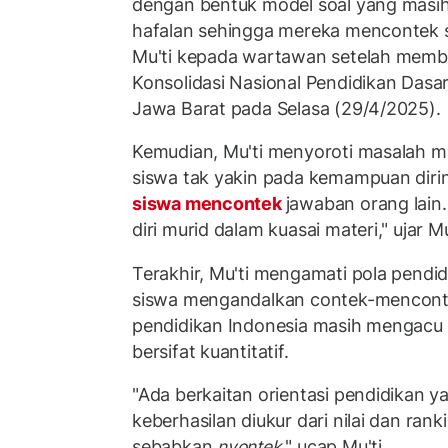
dengan bentuk model soal yang mas
hafalan sehingga mereka mencontek s
Mu'ti kepada wartawan setelah memb
Konsolidasi Nasional Pendidikan Das
Jawa Barat pada Selasa (29/4/2025).
Kemudian, Mu'ti menyoroti masalah m
siswa tak yakin pada kemampuan dirin
siswa mencontek
jawaban orang lain.
diri murid dalam kuasai materi," ujar Mu
Terakhir, Mu'ti mengamati pola pendi
siswa mengandalkan contek-menconte
pendidikan Indonesia masih mengacu 
bersifat kuantitatif.
"Ada berkaitan orientasi pendidikan ya
keberhasilan diukur dari nilai dan ran
sebabkan
nyontek
," ucap Mu'ti.