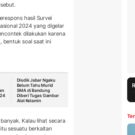
rsebut.
respons hasil Survei
Nasional 2024 yang digelar
encontek dilakukan karena
 bentuk soal saat ini
Disdik Jabar Ngaku
Belum Tahu Murid
an
SMA di Bandung
024
Diberi Tugas Gambar
Alat Kelamin
Ter
 banyak. Kalau lihat secara
tu sesuatu berkaitan