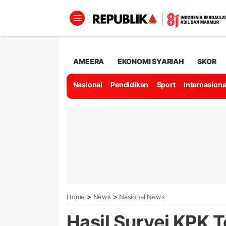
AMEERA
EKONOMI SYARIAH
SKOR
Nasional
Pendidikan
Sport
Internasiona
>
>
Home
News
Nasional News
Hasil Survei KPK 