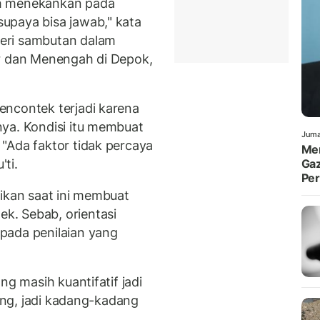
ih menekankan pada
upaya bisa jawab," kata
eri sambutan dalam
ar dan Menengah di Depok,
encontek terjadi karena
ya. Kondisi itu membuat
Juma
 "Ada faktor tidak percaya
Men
'ti.
Gaz
Pe
dikan saat ini membuat
k. Sebab, orientasi
pada penilaian yang
ng masih kuantifatif jadi
king, jadi kadang-kadang