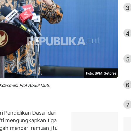
3
4
5
Foto: BPMI Setpres
6
kdasmen) Prof Abdul Muti.
7
i Pendidikan Dasar dan
ti mengungkapkan tiga
gah mencari ramuan jitu