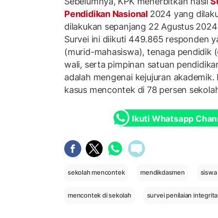
Sebelumnya, KPK menerbitkan hasil
Su
Pendidikan Nasional
2024 yang dilaku
dilakukan sepanjang 22 Agustus 202
Survei ini diikuti 449.865 responden 
(murid-mahasiswa), tenaga pendidik (
wali, serta pimpinan satuan pendidik
adalah mengenai kejujuran akademik.
kasus mencontek di 78 persen sekola
Ikuti Whatsapp Chan
sekolah mencontek
mendikdasmen
siswa
mencontek di sekolah
survei penilaian integrit