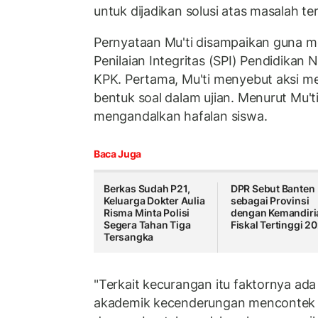
untuk dijadikan solusi atas masalah te
Pernyataan Mu'ti disampaikan guna me
Penilaian Integritas (SPI) Pendidikan 
KPK. Pertama, Mu'ti menyebut aksi m
bentuk soal dalam ujian. Menurut Mu'ti,
mengandalkan hafalan siswa.
Baca Juga
Berkas Sudah P21,
DPR Sebut Banten
Keluarga Dokter Aulia
sebagai Provinsi
Risma Minta Polisi
dengan Kemandiri
Segera Tahan Tiga
Fiskal Tertinggi 2
Tersangka
"Terkait kecurangan itu faktornya ada
akademik kecenderungan mencontek i