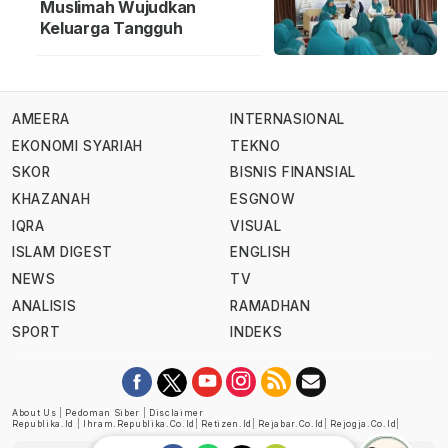
Muslimah Wujudkan
Keluarga Tangguh
AMEERA
INTERNASIONAL
EKONOMI SYARIAH
TEKNO
SKOR
BISNIS FINANSIAL
KHAZANAH
ESGNOW
IQRA
VISUAL
ISLAM DIGEST
ENGLISH
NEWS
TV
ANALISIS
RAMADHAN
SPORT
INDEKS
About Us
|
Pedoman Siber
|
Disclaimer
Republika.id
|
Ihram.republika.co.id
|
Retizen.id
|
Rejabar.co.id
|
Rejogja.co.id
|