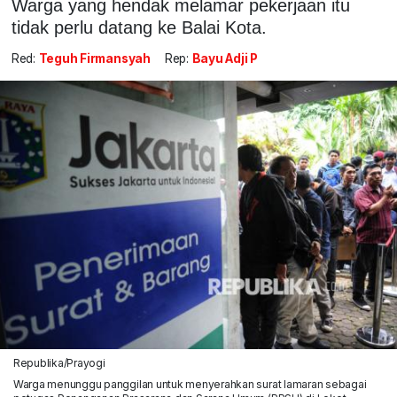
Warga yang hendak melamar pekerjaan itu
tidak perlu datang ke Balai Kota.
Red:
Teguh Firmansyah
Rep:
Bayu Adji P
Republika/Prayogi
Warga menunggu panggilan untuk menyerahkan surat lamaran sebagai