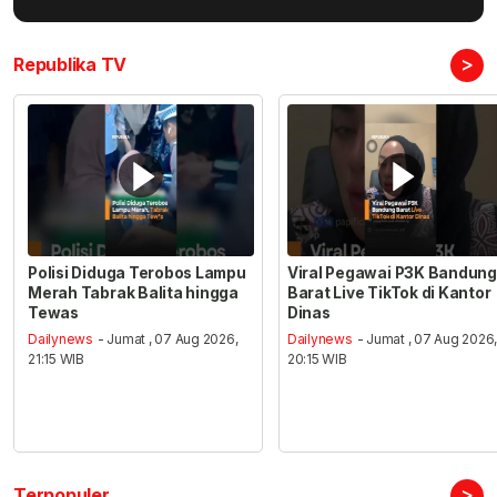
>
Republika TV
Polisi Diduga Terobos Lampu
Viral Pegawai P3K Bandung
Merah Tabrak Balita hingga
Barat Live TikTok di Kantor
Tewas
Dinas
Dailynews
- Jumat , 07 Aug 2026,
Dailynews
- Jumat , 07 Aug 2026
21:15 WIB
20:15 WIB
>
Terpopuler