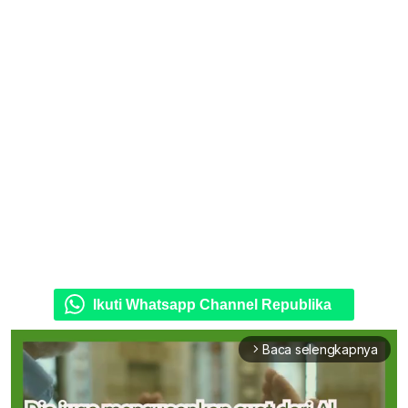
Ikuti Whatsapp Channel Republika
Baca selengkapnya
arrow_forward_ios