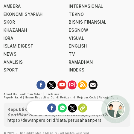
AMEERA
INTERNASIONAL
EKONOMI SYARIAH
TEKNO
SKOR
BISNIS FINANSIAL
KHAZANAH
ESGNOW
IQRA
VISUAL
ISLAM DIGEST
ENGLISH
NEWS
TV
ANALISIS
RAMADHAN
SPORT
INDEKS
About Us
|
Pedoman Siber
|
Disclaimer
Republika.id
|
Ihram.republika.co.id
|
Retizen.id
|
Rejabar.co.id
|
Rejogja.co.id
|
Republika telah diverifikasi oleh Dewan Pers
Sertifikat Nomor 1058/DP-Verifikasi/K/XII/2022
https://dewanpers.or.id/data/perusahaanpers
Ask me!
© 2026 PT Republika Media Mandiri - All Rights Reserved.