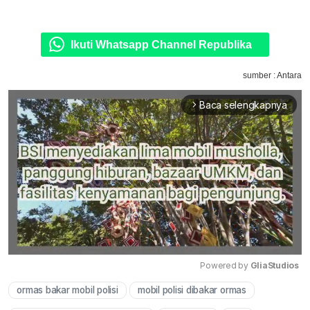
Ikuti Whatsapp Channel Republika
sumber : Antara
Baca selengkapnya
arrow_forward_ios
Powered by 
GliaStudios
ormas bakar mobil polisi
mobil polisi dibakar ormas
Mute