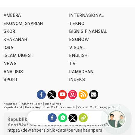
AMEERA
INTERNASIONAL
EKONOMI SYARIAH
TEKNO
SKOR
BISNIS FINANSIAL
KHAZANAH
ESGNOW
IQRA
VISUAL
ISLAM DIGEST
ENGLISH
NEWS
TV
ANALISIS
RAMADHAN
SPORT
INDEKS
About Us
|
Pedoman Siber
|
Disclaimer
Republika.id
|
Ihram.republika.co.id
|
Retizen.id
|
Rejabar.co.id
|
Rejogja.co.id
|
Republika telah diverifikasi oleh Dewan Pers
Sertifikat Nomor 1058/DP-Verifikasi/K/XII/2022
https://dewanpers.or.id/data/perusahaanpers
Ask me!