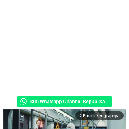
Ikuti Whatsapp Channel Republika
Baca selengkapnya
arrow_forward_ios