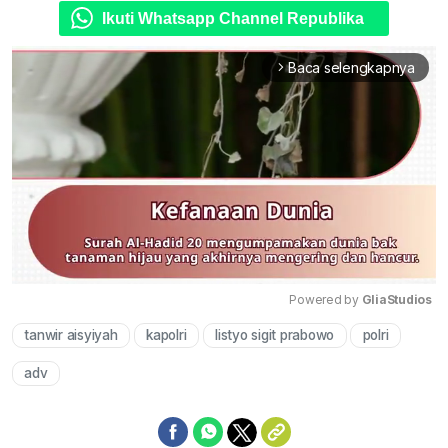
Ikuti Whatsapp Channel Republika
Baca selengkapnya
arrow_forward_ios
Powered by 
GliaStudios
tanwir aisyiyah
kapolri
listyo sigit prabowo
polri
Mute
adv