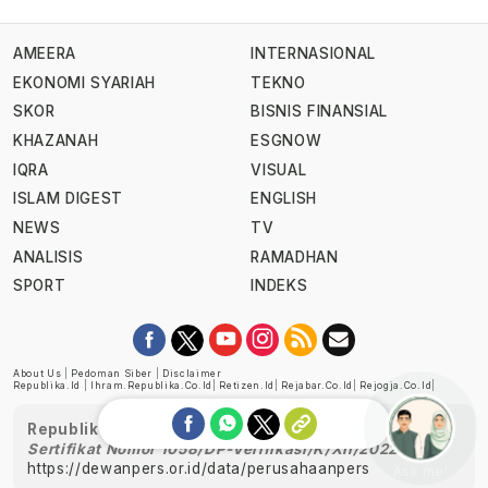
AMEERA
INTERNASIONAL
EKONOMI SYARIAH
TEKNO
SKOR
BISNIS FINANSIAL
KHAZANAH
ESGNOW
IQRA
VISUAL
ISLAM DIGEST
ENGLISH
NEWS
TV
ANALISIS
RAMADHAN
SPORT
INDEKS
About Us
|
Pedoman Siber
|
Disclaimer
Republika.id
|
Ihram.republika.co.id
|
Retizen.id
|
Rejabar.co.id
|
Rejogja.co.id
|
Republika telah diverifikasi oleh Dewan Pers
Sertifikat Nomor 1058/DP-Verifikasi/K/XII/2022
https://dewanpers.or.id/data/perusahaanpers
Ask me!