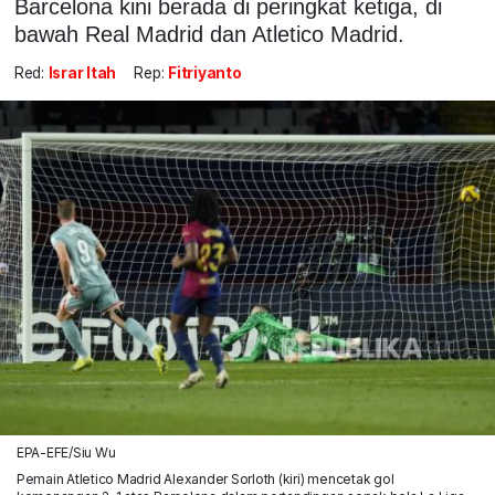
Barcelona kini berada di peringkat ketiga, di
bawah Real Madrid dan Atletico Madrid.
Red:
Israr Itah
Rep:
Fitriyanto
EPA-EFE/Siu Wu
Pemain Atletico Madrid Alexander Sorloth (kiri) mencetak gol