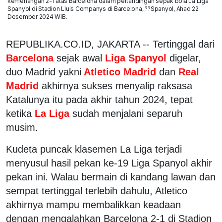
kemenangan 2-1 atas Barcelona dalam pertandingan sepak bola La Liga
Spanyol di Stadion Lluis Companys di Barcelona, ??Spanyol, Ahad 22
Desember 2024 WIB.
REPUBLIKA.CO.ID, JAKARTA -- Tertinggal dari
Barcelona
sejak awal
Liga Spanyol
digelar,
duo Madrid yakni
Atletico Madrid
dan
Real
Madrid
akhirnya sukses menyalip raksasa
Katalunya itu pada akhir tahun 2024, tepat
ketika
La Liga
sudah menjalani separuh
musim.
Kudeta puncak klasemen La Liga terjadi
menyusul hasil pekan ke-19 Liga Spanyol akhir
pekan ini. Walau bermain di kandang lawan dan
sempat tertinggal terlebih dahulu, Atletico
akhirnya mampu membalikkan keadaan
dengan mengalahkan Barcelona 2-1 di Stadion