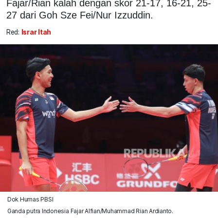
Fajar/Rian kalah dengan skor 21-17, 16-21, 25-
27 dari Goh Sze Fei/Nur Izzuddin.
Red:
Israr Itah
Dok Humas PBSI
Ganda putra Indonesia Fajar Alfian/Muhammad Rian Ardianto.