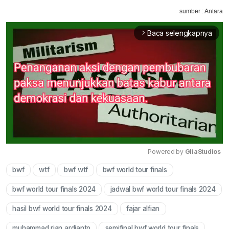
sumber : Antara
Baca selengkapnya
arrow_forward_ios
Powered by 
GliaStudios
bwf
wtf
bwf wtf
bwf world tour finals
Mute
bwf world tour finals 2024
jadwal bwf world tour finals 2024
hasil bwf world tour finals 2024
fajar alfian
muhammad rian ardianto
semifinal bwf world tour finals