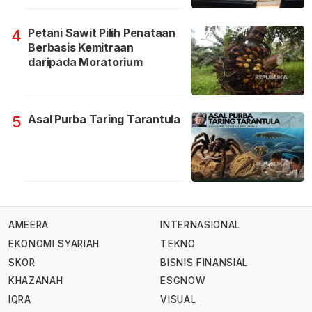
Petani Sawit Pilih Penataan
4
Berbasis Kemitraan
daripada Moratorium
Asal Purba Taring Tarantula
5
AMEERA
INTERNASIONAL
EKONOMI SYARIAH
TEKNO
SKOR
BISNIS FINANSIAL
KHAZANAH
ESGNOW
IQRA
VISUAL