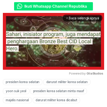
Ikuti Whatsapp Channel Republika
Baca selengkapnya
arrow_forward_ios
Powered by 
GliaStudios
presiden korea selatan
darurat militer korea selatan
Mute
yoon suk yeol
presiden korea selatan minta maaf
majelis nasional
darurat militer korea dicabut