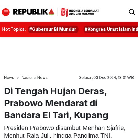
Hot Topics:
#Gubernur BI Mundur
#Kongres Umat Islam In
News
Nasional News
Selasa , 03 Dec 2024, 18:31 WIB
Di Tengah Hujan Deras,
Prabowo Mendarat di
Bandara El Tari, Kupang
Presiden Prabowo disambut Menhan Sjafrie,
Menhut Raja Juli, hingga Panglima TNI.