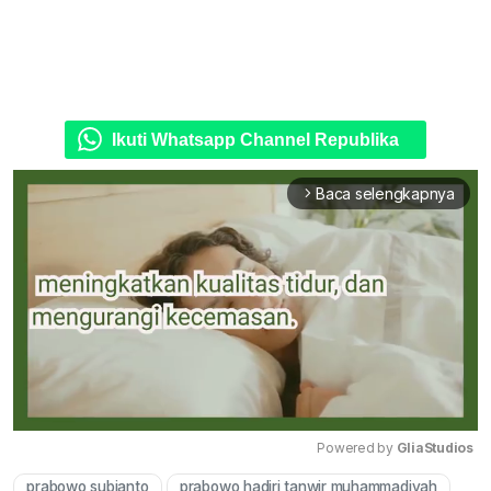
Ikuti Whatsapp Channel Republika
Baca selengkapnya
arrow_forward_ios
Powered by 
GliaStudios
prabowo subianto
prabowo hadiri tanwir muhammadiyah