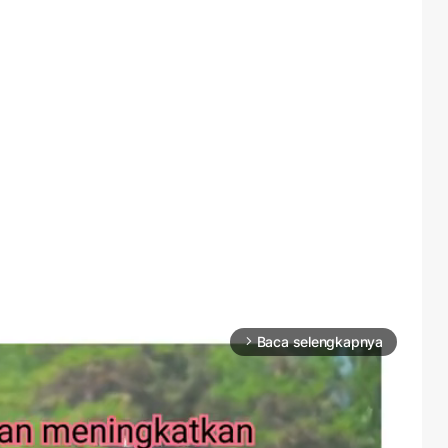
Baca selengkapnya
arrow_forward_ios