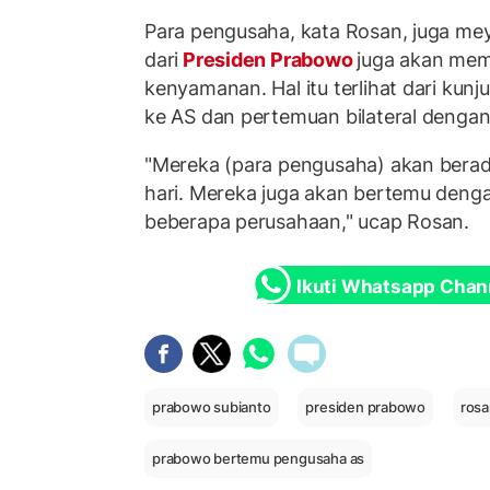
Para pengusaha, kata Rosan, juga me
dari
Presiden Prabowo
juga akan mem
kenyamanan. Hal itu terlihat dari kunj
ke AS dan pertemuan bilateral dengan
"Mereka (para pengusaha) akan berada
hari. Mereka juga akan bertemu denga
beberapa perusahaan," ucap Rosan.
Ikuti Whatsapp Chan
prabowo subianto
presiden prabowo
rosa
prabowo bertemu pengusaha as