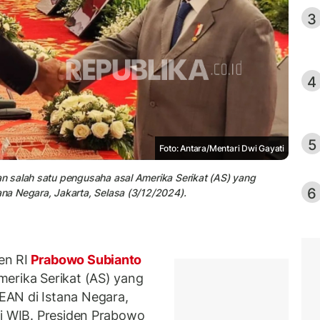
3
4
5
Foto: Antara/Mentari Dwi Gayati
n salah satu pengusaha asal Amerika Serikat (AS) yang
6
a Negara, Jakarta, Selasa (3/12/2024).
en RI
Prabowo Subianto
erika Serikat (AS) yang
AN di Istana Negara,
gi WIB. Presiden Prabowo