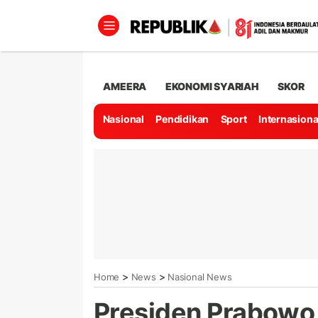
AMEERA
EKONOMI SYARIAH
SKOR
Nasional
Pendidikan
Sport
Internasiona
>
>
Home
News
Nasional News
Presiden Prabowo