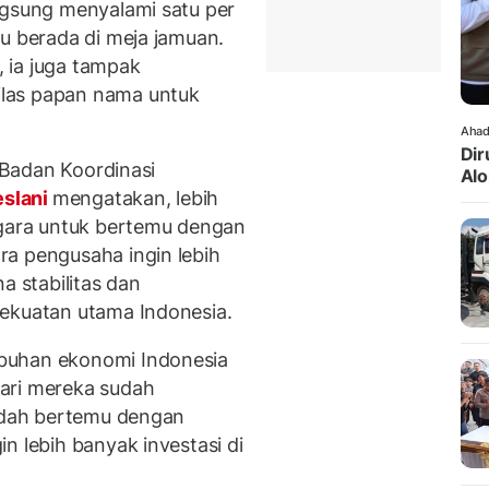
ngsung menyalami satu per
lu berada di meja jamuan.
 ia juga tampak
las papan nama untuk
Ahad
Dir
a Badan Koordinasi
Alo
eslani
mengatakan, lebih
egara untuk bertemu dengan
a pengusaha ingin lebih
a stabilitas dan
kekuatan utama Indonesia.
buhan ekonomi Indonesia
ari mereka sudah
sudah bertemu dengan
n lebih banyak investasi di