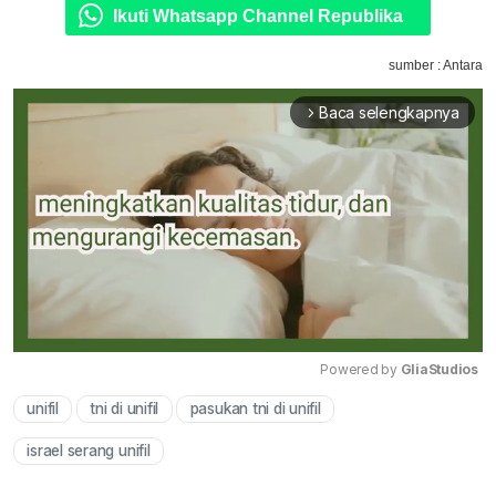
Ikuti Whatsapp Channel Republika
sumber : Antara
Baca selengkapnya
arrow_forward_ios
Powered by 
GliaStudios
unifil
tni di unifil
pasukan tni di unifil
Mute
israel serang unifil