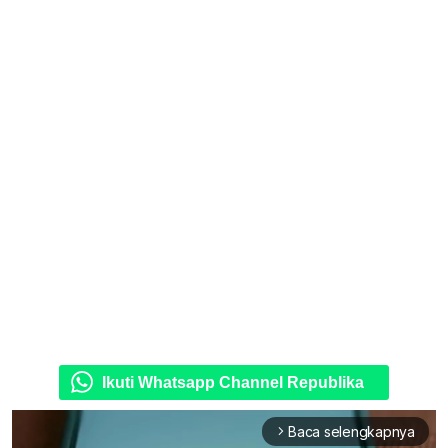
Ikuti Whatsapp Channel Republika
Baca selengkapnya
arrow_forward_ios