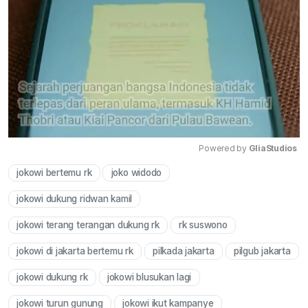
Powered by 
GliaStudios
jokowi bertemu rk
joko widodo
Mute
jokowi dukung ridwan kamil
jokowi terang terangan dukung rk
rk suswono
jokowi di jakarta bertemu rk
pilkada jakarta
pilgub jakarta
jokowi dukung rk
jokowi blusukan lagi
jokowi turun gunung
jokowi ikut kampanye