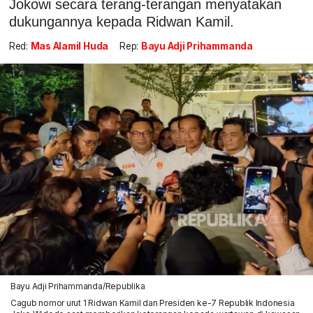
Jokowi secara terang-terangan menyatakan
dukungannya kepada Ridwan Kamil.
Red:
Mas Alamil Huda
Rep:
Bayu Adji Prihammanda
Bayu Adji Prihammanda/Republika
Cagub nomor urut 1 Ridwan Kamil dan Presiden ke-7 Republik Indonesia