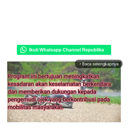
Ikuti Whatsapp Channel Republika
Baca selengkapnya
arrow_forward_ios