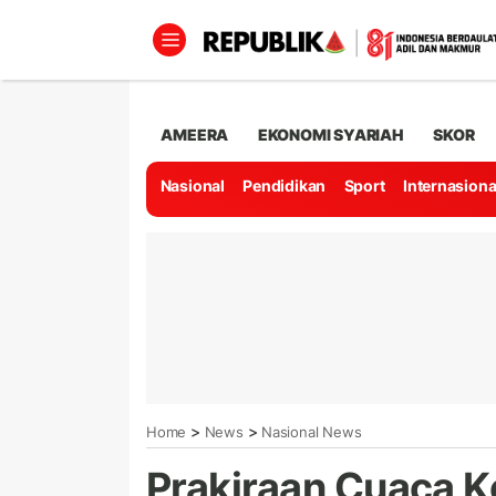
AMEERA
EKONOMI SYARIAH
SKOR
Nasional
Pendidikan
Sport
Internasiona
>
>
Home
News
Nasional News
Prakiraan Cuaca K