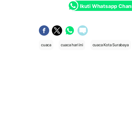
Ikuti Whatsapp Chan
cuaca
cuaca hari ini
cuaca Kota Surabaya