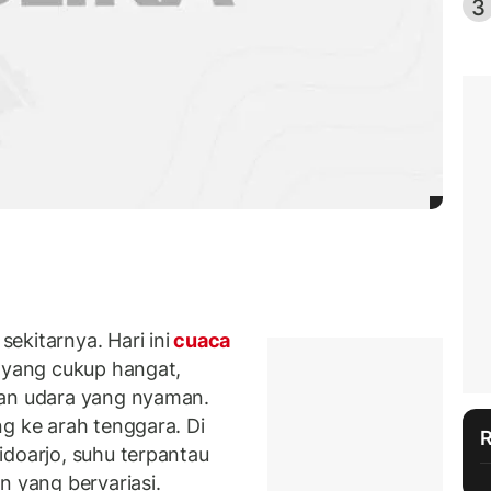
3
ekitarnya. Hari ini
cuaca
u yang cukup hangat,
pan udara yang nyaman.
g ke arah tenggara. Di
idoarjo, suhu terpantau
n yang bervariasi.