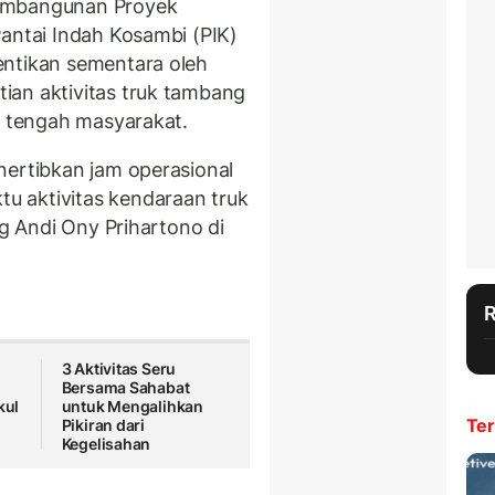
pembangunan Proyek
Pantai Indah Kosambi (PIK)
entikan sementara oleh
ian aktivitas truk tambang
i tengah masyarakat.
nertibkan jam operasional
 aktivitas kendaraan truk
ng Andi Ony Prihartono di
3 Aktivitas Seru
Bersama Sahabat
kul
untuk Mengalihkan
Ter
Pikiran dari
Kegelisahan