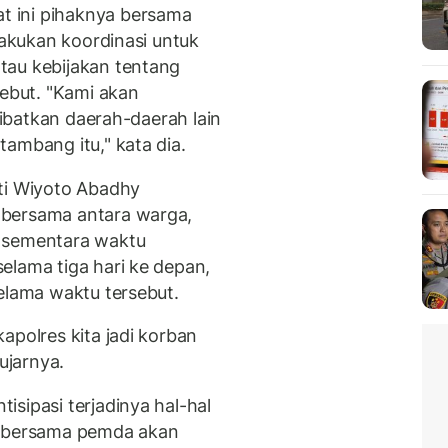
 ini pihaknya bersama
lakukan koordinasi untuk
tau kebijakan tentang
but. "Kami akan
elibatkan daerah-daerah lain
ambang itu," kata dia.
ti Wiyoto Abadhy
 bersama antara warga,
n sementara waktu
elama tiga hari ke depan,
elama waktu tersebut.
apolres kita jadi korban
ujarnya.
sipasi terjadinya hal-hal
a bersama pemda akan