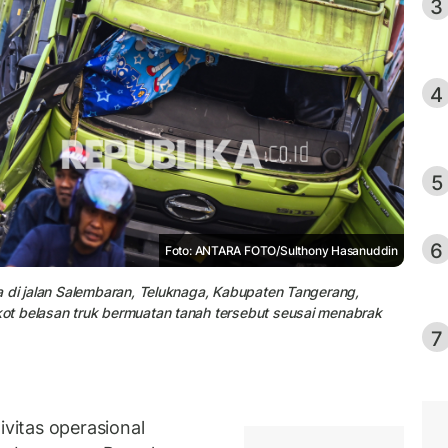
3
4
5
6
Foto: ANTARA FOTO/Sulthony Hasanuddin
a di jalan Salembaran, Teluknaga, Kabupaten Tangerang,
ot belasan truk bermuatan tanah tersebut seusai menabrak
7
itas operasional