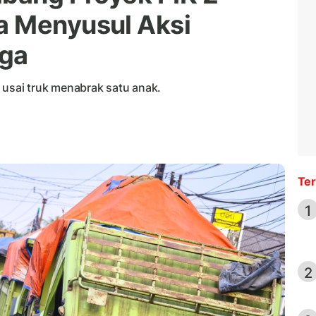
a Menyusul Aksi
ga
sai truk menabrak satu anak.
Ter
1
2