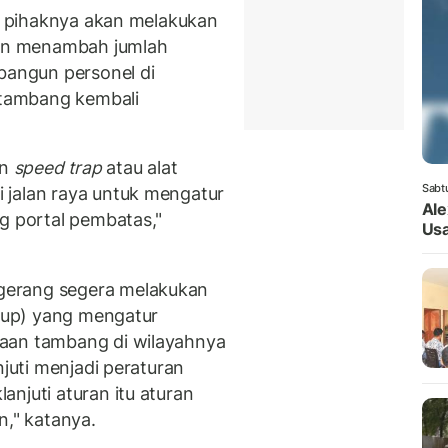
ni pihaknya akan melakukan
an menambah jumlah
angun personel di
tambang kembali
un
speed trap
atau alat
Sabt
 jalan raya untuk mengatur
Ale
g portal pembatas,"
Usa
gerang segera melakukan
rbup) yang mengatur
aan tambang di wilayahnya
njuti menjadi peraturan
njuti aturan itu aturan
n," katanya.