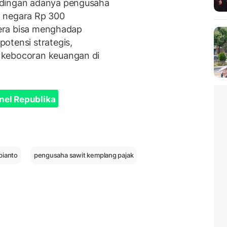
udingan adanya pengusaha
n negara Rp 300
egera bisa menghadap
otensi strategis,
 kebocoran keuangan di
nel Republika
bianto
pengusaha sawit kemplang pajak