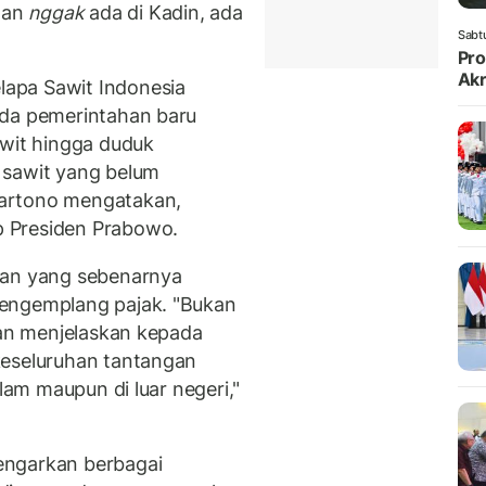
han
nggak
ada di Kadin, ada
Sabt
Pro
Akr
apa Sawit Indonesia
ada pemerintahan baru
awit hingga duduk
 sawit yang belum
artono mengatakan,
 Presiden Prabowo.
lan yang sebenarnya
mengemplang pajak. "Bukan
kan menjelaskan kepada
keseluruhan tantangan
alam maupun di luar negeri,"
engarkan berbagai