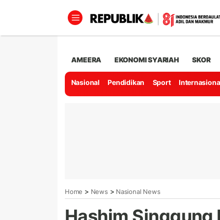
AMEERA
EKONOMI SYARIAH
SKOR
Nasional
Pendidikan
Sport
Internasiona
>
>
Home
News
Nasional News
Hashim Singgung 