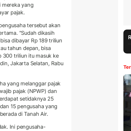
ri mereka yang
yar pajak.
 pengusaha tersebut akan
ertama. "Sudah dikasih
isa dibayar Rp 189 triliun
tau tahun depan, bisa
 300 triliun itu masuk ke
din, Jakarta Selatan, Rabu
Ter
ha yang melanggar pajak
 wajib pajak (NPWP) dan
 Terdapat setidaknya 25
 dan 15 pengusaha yang
erada di Tanah Air.
ak. Ini pengusaha-