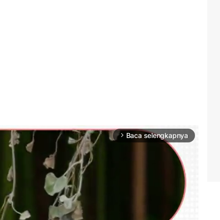
Baca selengkapnya
arrow_forward_ios