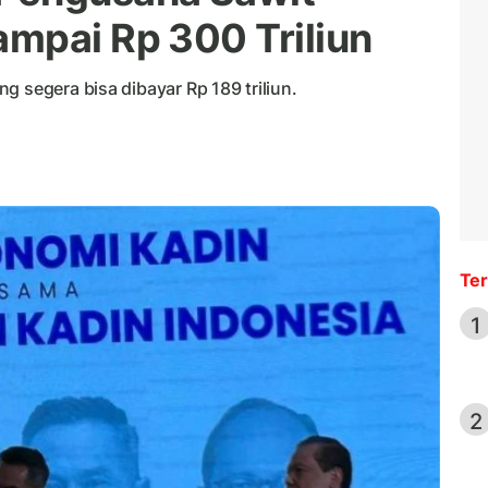
mpai Rp 300 Triliun
g segera bisa dibayar Rp 189 triliun.
Ter
1
2