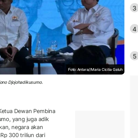
3
4
5
Foto: Antara//Maria Cicilia Galuh
ono Djojohadikusumo.
 Ketua Dewan Pembina
umo, yang juga adik
an, negara akan
 300 triliun dari