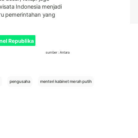
isata Indonesia menjadi
aru pemerintahan yang
nel Republika
sumber : Antara
pengusaha
menteri kabinet merah putih