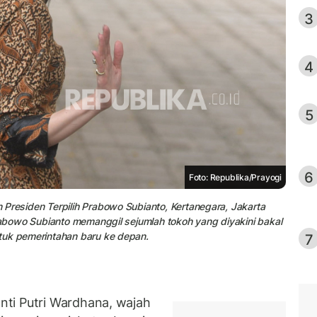
3
4
5
6
Foto: Republika/Prayogi
Presiden Terpilih Prabowo Subianto, Kertanegara, Jakarta
Prabowo Subianto memanggil sejumlah tokoh yang diyakini bakal
tuk pemerintahan baru ke depan.
7
ti Putri Wardhana, wajah