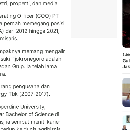
stri, properti, dan media.
perating Officer (COO) PT
ga pernah memegang posisi
A) dari 2012 hingga 2021,
misaris.
mpaknya memang mengalir
Sabt
suki Tjokronegoro adalah
Gul
dan Grup. Ia telah lama
Jak
ra.
orang pengusaha dan
rgy Tbk (2007-2017).
perdine University,
ar Bachelor of Science di
us, ia sempat meniti karier
terjun ke dunia agribisnis