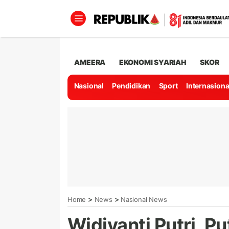
AMEERA
EKONOMI SYARIAH
SKOR
Nasional
Pendidikan
Sport
Internasiona
>
>
Home
News
Nasional News
Widiyanti Putri, P