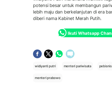
potensi besar untuk membangun pariw
lebih maju dan berkelanjutan di era b
diberi nama Kabinet Merah Putih.
Ikuti Whatsapp Chan
widiyanti putri
menteri pariwisata
pebisnis
menteri prabowo