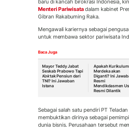
baru di kancah birokrasi Indonesia, ki
Menteri Pariwisata
dalam kabinet Pre
Gibran Rakabuming Raka.
Mengawali kariernya sebagai pengusah
untuk membawa sektor pariwisata Ind
Baca Juga
Mayor Teddy Jabat
Apakah Kurikulum
Seskab Prabowo Tapi
Merdeka akan
Kok
tak Pensiun dari
Diganti? Ini Jawa
TNI? Ini Jawaban
Resmi
Istana
Mendikdasmen Us
Resmi Dilantik
Sebagai salah satu pendiri PT Teladan
membuktikan dirinya sebagai pemimpi
dunia bisnis. Perusahaan tersebut me