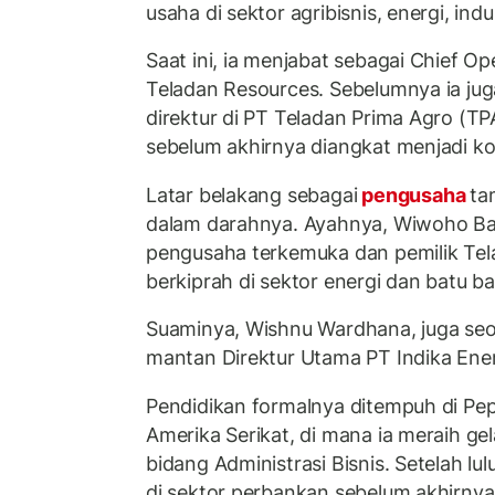
usaha di sektor agribisnis, energi, indu
Saat ini, ia menjabat sebagai Chief O
Teladan Resources. Sebelumnya ia ju
direktur di PT Teladan Prima Agro (TP
sebelum akhirnya diangkat menjadi ko
Latar belakang sebagai
pengusaha
ta
dalam darahnya. Ayahnya, Wiwoho Ba
pengusaha terkemuka dan pemilik Tela
berkiprah di sektor energi dan batu ba
Suaminya, Wishnu Wardhana, juga se
mantan Direktur Utama PT Indika Ene
Pendidikan formalnya ditempuh di Pep
Amerika Serikat, di mana ia meraih gel
bidang Administrasi Bisnis. Setelah lul
di sektor perbankan sebelum akhirnya 