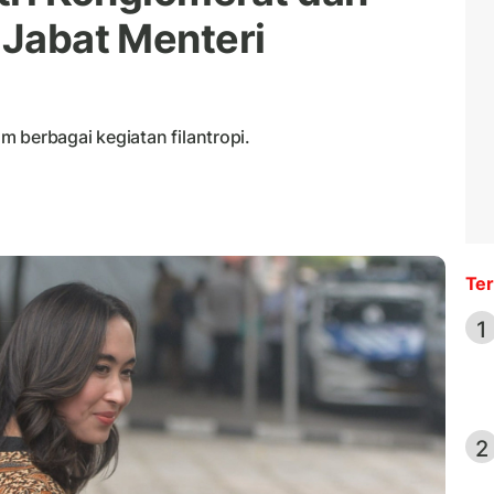
 Jabat Menteri
am berbagai kegiatan filantropi.
Ter
1
2