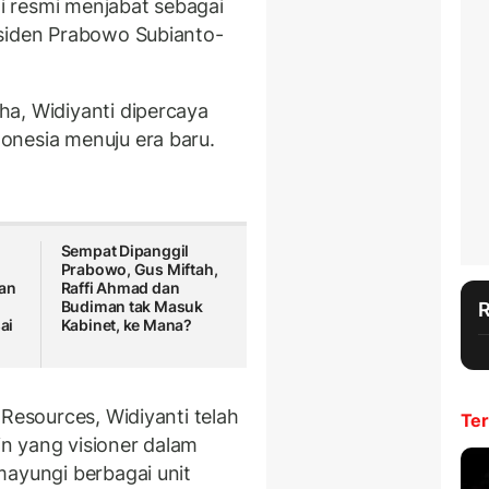
ni resmi menjabat sebagai
siden Prabowo Subianto-
a, Widiyanti dipercaya
onesia menuju era baru.
Sempat Dipanggil
Prabowo, Gus Miftah,
ban
Raffi Ahmad dan
Budiman tak Masuk
ai
Kabinet, ke Mana?
 Resources, Widiyanti telah
Ter
n yang visioner dalam
mayungi berbagai unit