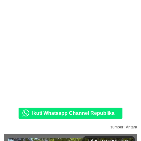
Ikuti Whatsapp Channel Republika
sumber : Antara
Baca selengkapnya
arrow_forward_ios