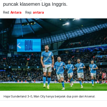
puncak klasemen Liga Inggris.
Red:
Antara
Rep:
antara
Hajar Sunderland 3-0, Man City hanya berjarak dua poin dari Arsenal.