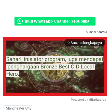
Ikuti Whatsapp Channel Republika
sumber : antara
Baca selengkapnya
arrow_forward_ios
Powered by 
GliaStudios
Manchester City